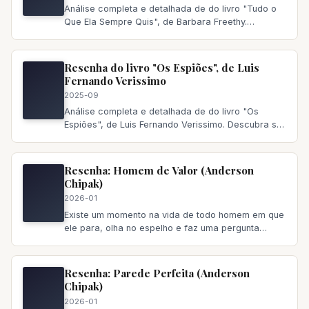
Análise completa e detalhada de do livro "Tudo o
Que Ela Sempre Quis", de Barbara Freethy.
Descubra se vale a pena ler,
Resenha do livro "Os Espiões", de Luis
Fernando Verissimo
2025-09
Análise completa e detalhada de do livro "Os
Espiões", de Luis Fernando Verissimo. Descubra se
vale a pena ler, principa
Resenha: Homem de Valor (Anderson
Chipak)
2026-01
Existe um momento na vida de todo homem em que
ele para, olha no espelho e faz uma pergunta
incômoda: “Eu sou quem
Resenha: Parede Perfeita (Anderson
Chipak)
2026-01