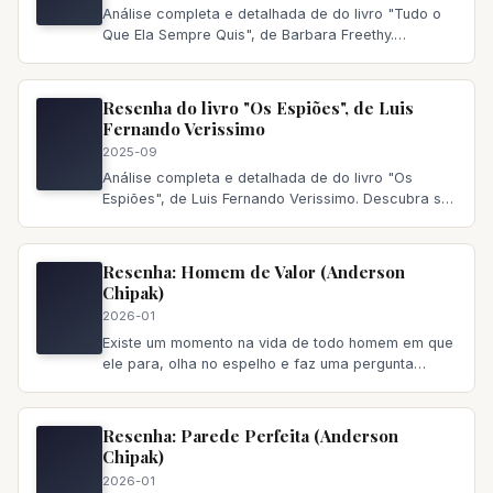
Análise completa e detalhada de do livro "Tudo o
Que Ela Sempre Quis", de Barbara Freethy.
Descubra se vale a pena ler,
Resenha do livro "Os Espiões", de Luis
Fernando Verissimo
2025-09
Análise completa e detalhada de do livro "Os
Espiões", de Luis Fernando Verissimo. Descubra se
vale a pena ler, principa
Resenha: Homem de Valor (Anderson
Chipak)
2026-01
Existe um momento na vida de todo homem em que
ele para, olha no espelho e faz uma pergunta
incômoda: “Eu sou quem
Resenha: Parede Perfeita (Anderson
Chipak)
2026-01