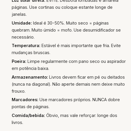
Luz solar direta:
EVITE. Desbota lombadas e amarela
páginas. Use cortinas ou coloque estante longe de
janelas.
Umidade:
Ideal é 30-50%. Muito seco = páginas
quebram. Muito úmido = mofo. Use desumidificador se
necessário.
Temperatura:
Estável é mais importante que fria. Evite
mudanças bruscas.
Poeira:
Limpe regularmente com pano seco ou aspirador
em potência baixa.
Armazenamento:
Livros devem ficar em pé ou deitados
(nunca na diagonal). Não aperte demais nem deixe muito
frouxo.
Marcadores:
Use marcadores próprios. NUNCA dobre
pontas de páginas.
Comida/bebida:
Óbvio, mas vale reforçar: longe dos
livros.