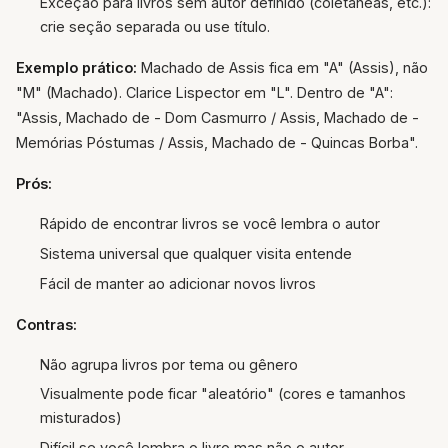
Exceção para livros sem autor definido (coletâneas, etc.):
crie seção separada ou use título.
Exemplo prático:
Machado de Assis fica em "A" (Assis), não
"M" (Machado). Clarice Lispector em "L". Dentro de "A":
"Assis, Machado de - Dom Casmurro / Assis, Machado de -
Memórias Póstumas / Assis, Machado de - Quincas Borba".
Prós:
Rápido de encontrar livros se você lembra o autor
Sistema universal que qualquer visita entende
Fácil de manter ao adicionar novos livros
Contras:
Não agrupa livros por tema ou gênero
Visualmente pode ficar "aleatório" (cores e tamanhos
misturados)
Difícil se você lembra o livro mas não o autor