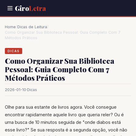
Giro
Letra
Home
/
Dicas de Leitura
/
Como Organizar Sua Biblioteca Pessoal: Guia Completo Com 7
Métodos Práticos
DICAS
Como Organizar Sua Biblioteca
Pessoal: Guia Completo Com 7
Métodos Práticos
2026-01-10
·
Dicas
Olhe para sua estante de livros agora. Você consegue
encontrar rapidamente aquele livro que queria reler? Ou é
uma busca de 10 minutos seguida de "onde diabos está
esse livro?" Se sua resposta é a segunda opção, você não