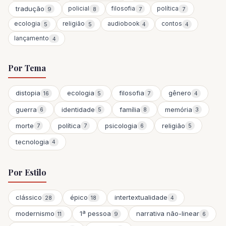
tradução
policial
filosofia
política
9
8
7
7
ecologia
religião
audiobook
contos
5
5
4
4
lançamento
4
Por Tema
distopia
ecologia
filosofia
gênero
16
5
7
4
guerra
identidade
família
memória
6
5
8
3
morte
política
psicologia
religião
7
7
6
5
tecnologia
4
Por Estilo
clássico
épico
intertextualidade
28
18
4
modernismo
1ª pessoa
narrativa não-linear
11
9
6