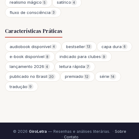
realismo mágico
satírico
5
4
fluxo de consciência
3
Características Práticas
audiobook disponível
bestseller
capa dura
4
13
6
e-book disponível
indicado para clubes
8
9
lançamento 2026
leitura rápida
4
7
publicado no Brasil
premiado
série
20
12
14
tradução
9
© 2026
GiroLetra
— Resenhas e análises literárias. ·
Sobre
·
Contato