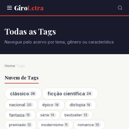
Giro
Letra
Todas as Tags
Navegue pelo acervo por tema, gênero ou característica
Home
/
Tags
Nuvem de Tags
clássico
ficção científica
28
24
nacional
épico
distopia
20
18
16
fantasia
série
bestseller
15
14
13
premiado
modernismo
romance
12
11
10