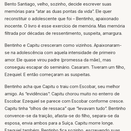
Bento Santiago, velho, sozinho, decide escrever suas
memórias para “atar as duas pontas da vida”. Ele quer
reconstituir o adolescente que foi – Bentinho, apaixonado
inocente. O livro é esse exercício de memória. Mas memória
filtrada por décadas de ressentimento, suspeita, amargura.
Bentinho e Capitu cresceram como vizinhos. Apaixonaram-
se na adolescência com aquela intensidade de primeiro
amor. Ele quase virou padre (promessa da mãe), mas
conseguiu escapar do seminário. Casaram. Tiveram um filho,
Ezequiel. E então começaram as suspeitas.
Bentinho acha que Capitu o traiu com Escobar, seu melhor
amigo. As “evidências”: Capitu chorou muito no enterro de
Escobar. Ezequiel se parece com Escobar conforme cresce.
Capitu tinha “olhos de ressaca” que “levavam tudo”. Bentinho
convence-se da traição, afasta-se do filho, separa-se da
esposa, envia ambos para a Suíça. Capitu morre longe.
Ezequiel também. Bentinho fica sozinho, escrevendo suas