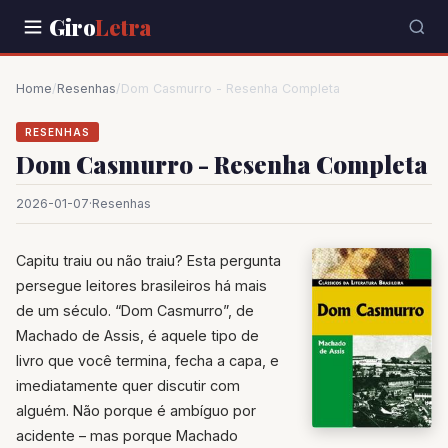
Giro
Letra
Home
/
Resenhas
/
Dom Casmurro - Resenha Completa
RESENHAS
Dom Casmurro - Resenha Completa
2026-01-07
·
Resenhas
Capitu traiu ou não traiu? Esta pergunta
persegue leitores brasileiros há mais
de um século. “Dom Casmurro”, de
Machado de Assis, é aquele tipo de
livro que você termina, fecha a capa, e
imediatamente quer discutir com
alguém. Não porque é ambíguo por
acidente – mas porque Machado