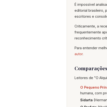
É impossível analisa
editorial brasileir
escritores e conso
Criticamente, a rece
frequentemente apont
reconhecimento crít
Para entender melho
autor
.
Comparações
Leitores de "O Alqu
O Pequeno Prín
humana, com pro
Sidarta
(Hermann