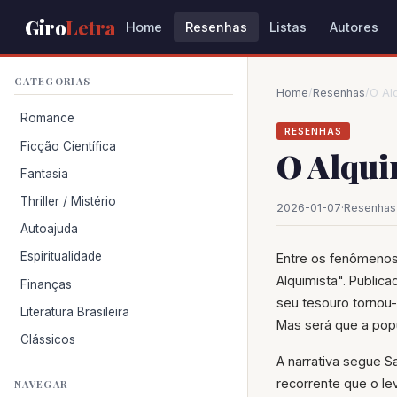
Giro
Letra
Home
Resenhas
Listas
Autores
CATEGORIAS
Home
/
Resenhas
/
O Al
Romance
RESENHAS
Ficção Científica
O Alqui
Fantasia
Thriller / Mistério
2026-01-07
·
Resenhas
Autoajuda
Espiritualidade
Entre os fenômenos 
Alquimista". Public
Finanças
seu tesouro tornou-
Literatura Brasileira
Mas será que a popu
Clássicos
A narrativa segue 
recorrente que o le
NAVEGAR