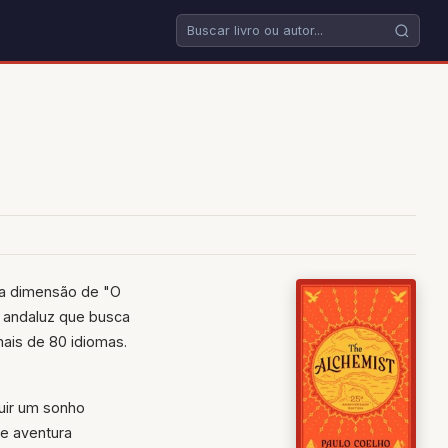
m a dimensão de "O
r andaluz que busca
mais de 80 idiomas.
uir um sonho
de aventura