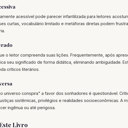
cessiva
amente acessível pode parecer infantilizada para leitores acost
ses curtas, vocabulário limitado e metáforas diretas podem frust
ia.
erado
que o leitor compreenda suas lições. Frequentemente, após apres
lica seu significado de forma didática, eliminando ambiguidade. 
 críticos literários.
oversa
o universo conspira" a favor dos sonhadores é questionável. Crí
justiças sistêmicas, privilégios e realidades socioeconômicas. A me
cer ingênua ou até perigosa.
Este Livro