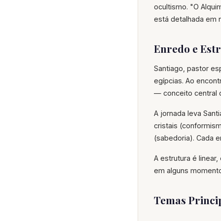
ocultismo. "O Alquim
está detalhada em
Enredo e Est
Santiago, pastor e
egípcias. Ao encont
— conceito central 
A jornada leva Sant
cristais (conformism
(sabedoria). Cada e
A estrutura é linear
em alguns momentos,
Temas Princi