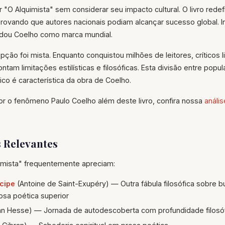
r "O Alquimista" sem considerar seu impacto cultural. O livro rede
o, provando que autores nacionais podiam alcançar sucesso global. 
lidou Coelho como marca mundial.
pção foi mista. Enquanto conquistou milhões de leitores, críticos li
am limitações estilísticas e filosóficas. Esta divisão entre popul
ico é característica da obra de Coelho.
r o fenômeno Paulo Coelho além deste livro, confira nossa
análi
 Relevantes
imista" frequentemente apreciam:
cipe
(Antoine de Saint-Exupéry) — Outra fábula filosófica sobre 
sa poética superior
 Hesse) — Jornada de autodescoberta com profundidade filosóf