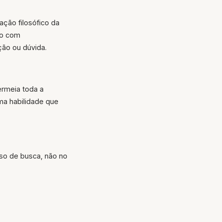
ção filosófico da
ho com
ção ou dúvida.
ermeia toda a
ma habilidade que
sso de busca, não no