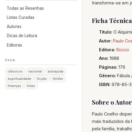
transforma-se em jo
Todas as Resenhas
Listas Curadas
Ficha Técnica
Autores
Título:
O Alquimi
Dicas de Leitura
Autor:
Paulo Co
Editoras
Editora:
Rocco
Ano:
1988
TAGS
Páginas:
176
clássicos
nacional
autoajuda
Gênero:
Fábula 
espiritualidade
ficção
thriller
ISBN:
978-85-3
finanças
listas
Sobre o Autor
Paulo Coelho dispen
mais traduzidos da h
pela família, traba