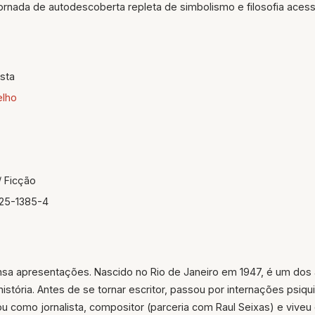
rnada de autodescoberta repleta de simbolismo e filosofia acessí
sta
elho
/ Ficção
25-1385-4
sa apresentações. Nascido no Rio de Janeiro em 1947, é um dos a
istória. Antes de se tornar escritor, passou por internações psiqu
lhou como jornalista, compositor (parceria com Raul Seixas) e vive