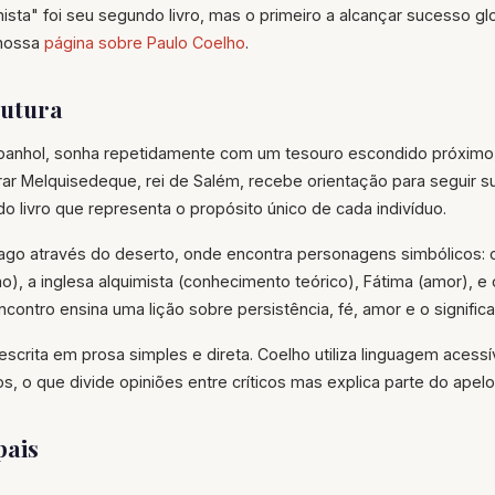
ista" foi seu segundo livro, mas o primeiro a alcançar sucesso glob
 nossa
página sobre Paulo Coelho
.
rutura
spanhol, sonha repetidamente com um tesouro escondido próximo
rar Melquisedeque, rei de Salém, recebe orientação para seguir 
do livro que representa o propósito único de cada indivíduo.
iago através do deserto, onde encontra personagens simbólicos:
o), a inglesa alquimista (conhecimento teórico), Fátima (amor), e 
ncontro ensina uma lição sobre persistência, fé, amor e o signific
, escrita em prosa simples e direta. Coelho utiliza linguagem acessív
 o que divide opiniões entre críticos mas explica parte do apelo
pais