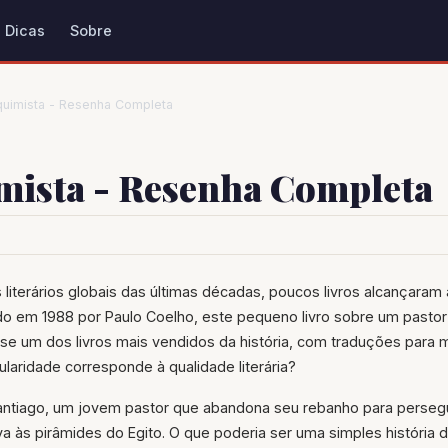
Dicas
Sobre
quimista - Resenha Completa
mista - Resenha Completa
literários globais das últimas décadas, poucos livros alcançara
ado em 1988 por Paulo Coelho, este pequeno livro sobre um pasto
se um dos livros mais vendidos da história, com traduções para 
laridade corresponde à qualidade literária?
Santiago, um jovem pastor que abandona seu rebanho para perseg
va às pirâmides do Egito. O que poderia ser uma simples história 