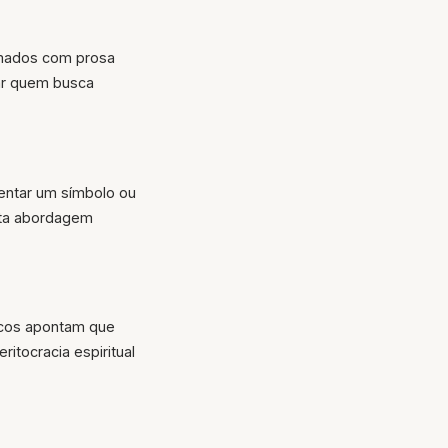
umados com prosa
rar quem busca
entar um símbolo ou
Esta abordagem
ticos apontam que
ritocracia espiritual