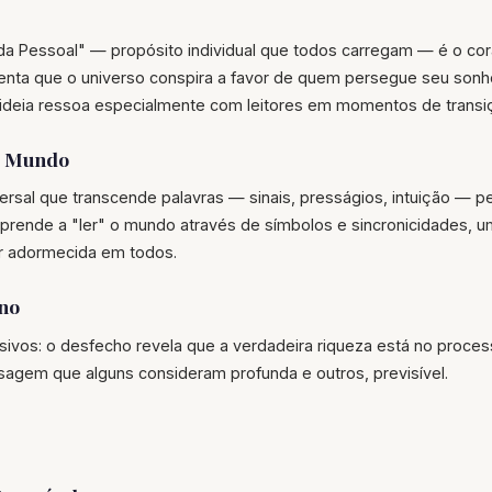
a Pessoal" — propósito individual que todos carregam — é o cora
enta que o universo conspira a favor de quem persegue seu son
 ideia ressoa especialmente com leitores em momentos de transi
o Mundo
rsal que transcende palavras — sinais, presságios, intuição — p
 aprende a "ler" o mundo através de símbolos e sincronicidades, u
r adormecida em todos.
no
ivos: o desfecho revela que a verdadeira riqueza está no proce
agem que alguns consideram profunda e outros, previsível.