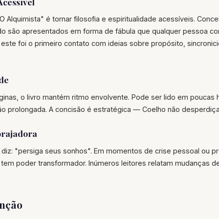
Acessível
O Alquimista" é tornar filosofia e espiritualidade acessíveis. Con
udo são apresentados em forma de fábula que qualquer pessoa c
, este foi o primeiro contato com ideias sobre propósito, sincroni
de
inas, o livro mantém ritmo envolvente. Pode ser lido em poucas 
xão prolongada. A concisão é estratégica — Coelho não desperdiça
rajadora
o diz: "persiga seus sonhos". Em momentos de crise pessoal ou pro
em poder transformador. Inúmeros leitores relatam mudanças de 
enção