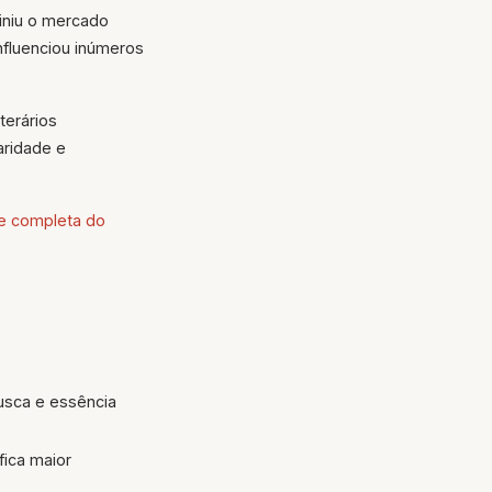
finiu o mercado
Influenciou inúmeros
terários
aridade e
se completa do
busca e essência
ica maior