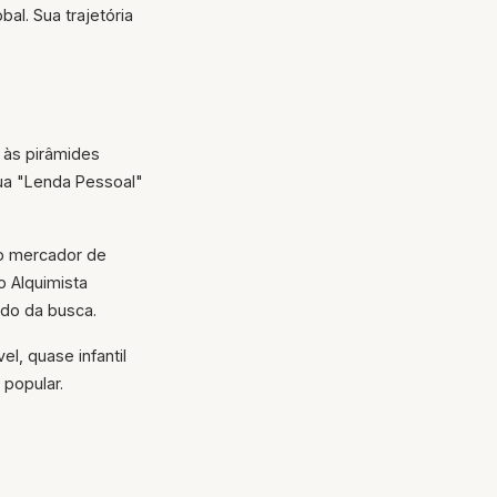
al. Sua trajetória
 às pirâmides
sua "Lenda Pessoal"
 o mercador de
o Alquimista
ado da busca.
el, quase infantil
 popular.