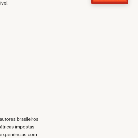
vel.
utores brasileiros
iátricas impostas
u experiências com