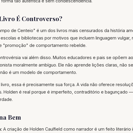
 forma tão autêntica e sem condescendência.
 Livro É Controverso?
po de Centeio" é um dos livros mais censurados da história amer
escolas e bibliotecas por motivos que incluem linguagem vulgar, 
 e "promoção" de comportamento rebelde.
ntrovérsia vai além disso. Muitos educadores e pais se opõem ao
onista moralmente ambíguo. Ele não aprende lições claras, não s
e não é um modelo de comportamento.
livro, essa é precisamente sua força. A vida não oferece resoluç
. Holden é real porque é imperfeito, contraditório e bagunçado
rdade.
ona Bem
:
A criação de Holden Caulfield como narrador é um feito literário