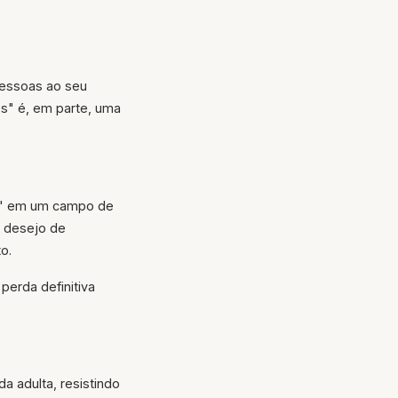
pessoas ao seu
es" é, em parte, uma
or" em um campo de
u desejo de
o.
perda definitiva
a adulta, resistindo