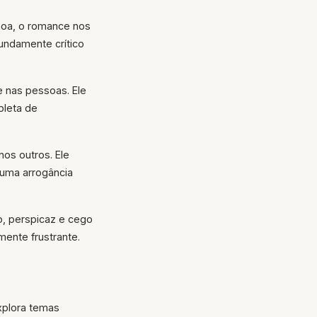
ssoa, o romance nos
undamente crítico
e nas pessoas. Ele
pleta de
os outros. Ele
uma arrogância
o, perspicaz e cego
lmente frustrante.
xplora temas