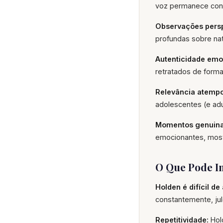
voz permanece consi
Observações persp
profundas sobre nat
Autenticidade emo
retratados de forma
Relevância atempo
adolescentes (e adu
Momentos genuina
emocionantes, mostr
O Que Pode 
Holden é difícil de
constantemente, jul
Repetitividade:
Hol