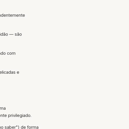
endentemente
lidão — são
ando com
elicadas e
ama
te privilegiado.
mo saber") de forma