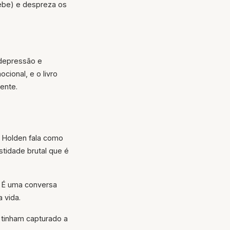
ebe) e despreza os
 depressão e
cional, e o livro
ente.
. Holden fala como
tidade brutal que é
a. É uma conversa
 vida.
s tinham capturado a