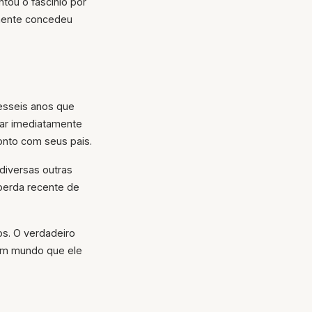
ntou o fascínio por
amente concedeu
esseis anos que
tar imediatamente
onto com seus pais.
 diversas outras
perda recente de
os. O verdadeiro
 um mundo que ele