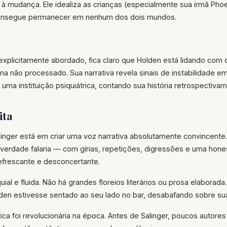
 mudança. Ele idealiza as crianças (especialmente sua irmã Pho
consegue permanecer em nenhum dos dois mundos.
explicitamente abordado, fica claro que Holden está lidando com
a não processado. Sua narrativa revela sinais de instabilidade emo
uma instituição psiquiátrica, contando sua história retrospectivam
ita
linger está em criar uma voz narrativa absolutamente convincente
erdade falaria — com gírias, repetições, digressões e uma hones
frescante e desconcertante.
ial e fluida. Não há grandes floreios literários ou prosa elaborad
den estivesse sentado ao seu lado no bar, desabafando sobre sua
tica foi revolucionária na época. Antes de Salinger, poucos autore