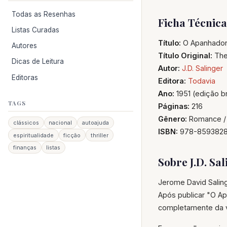
Todas as Resenhas
Ficha Técnica
Listas Curadas
Título:
O Apanhador
Autores
Título Original:
The 
Dicas de Leitura
Autor:
J.D. Salinger
Editoras
Editora:
Todavia
Ano:
1951 (edição br
TAGS
Páginas:
216
Gênero:
Romance /
clássicos
nacional
autoajuda
ISBN:
978-8593828
espiritualidade
ficção
thriller
finanças
listas
Sobre J.D. Sa
Jerome David Saling
Após publicar "O A
completamente da vi