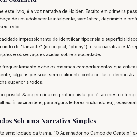
ne este livro, é a voz narrativa de Holden. Escrito em primeira pe
beça de um adolescente inteligente, sarcástico, deprimido e prof
seu redor.
cidade impressionante de identificar hipocrisia e superficialidad
ndo de "farsante" (no original, "phony"), e sua narrativa está re
dições e observações ácidas sobre a sociedade.
 frequentemente exibe os mesmos comportamentos que critica n
nte, julga as pessoas sem realmente conhecê-las e demonstra 
cha superior a todos.
proposital. Salinger criou um protagonista que é, ao mesmo temp
alhas. É fascinante e, para alguns leitores (incluindo eu), ocasiona
dos Sob uma Narrativa Simples
nte simplicidade da trama, "O Apanhador no Campo de Centeio" e