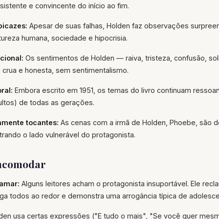
stente e convincente do início ao fim.
icazes:
Apesar de suas falhas, Holden faz observações surpre
ureza humana, sociedade e hipocrisia.
cional:
Os sentimentos de Holden — raiva, tristeza, confusão, so
 crua e honesta, sem sentimentalismo.
ral:
Embora escrito em 1951, os temas do livro continuam resso
ltos) de todas as gerações.
mente tocantes:
As cenas com a irmã de Holden, Phoebe, são d
ando o lado vulnerável do protagonista.
Incomodar
 amar:
Alguns leitores acham o protagonista insuportável. Ele recl
ga todos ao redor e demonstra uma arrogância típica de adolescen
den usa certas expressões ("E tudo o mais", "Se você quer mes