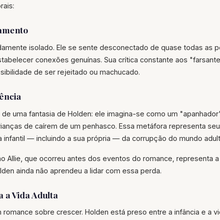
rais:
lamento
damente isolado. Ele se sente desconectado de quase todas as 
stabelecer conexões genuínas. Sua crítica constante aos "farsant
sibilidade de ser rejeitado ou machucado.
ência
vem de uma fantasia de Holden: ele imagina-se como um "apanhad
crianças de caírem de um penhasco. Essa metáfora representa se
a infantil — incluindo a sua própria — da corrupção do mundo adult
o Allie, que ocorreu antes dos eventos do romance, representa a 
lden ainda não aprendeu a lidar com essa perda.
 a Vida Adulta
 romance sobre crescer. Holden está preso entre a infância e a vid