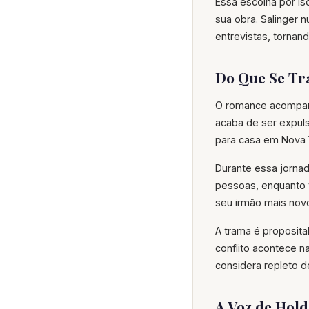
Essa escolha por is
sua obra. Salinger 
entrevistas, tornand
Do Que Se Tr
O romance acompanh
acaba de ser expuls
para casa em Nova Y
Durante essa jornad
pessoas, enquanto 
seu irmão mais novo,
A trama é proposita
conflito acontece 
considera repleto d
A Voz de Hold