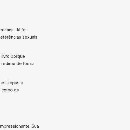
icana. Já foi
referências sexuais,
 livro porque
e redime de forma
ões limpas e
 — como os
 impressionante. Sua