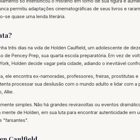
olamento só intensificou o mistério em torno de sua figura e aume
nunca permitiu adaptações cinematográficas de seus livros e rar
o-se quase uma lenda literária.
ata?
a três dias na vida de Holden Caulfield, um adolescente de dez
o de Pencey Prep, sua quarta escola preparatória. Em vez de vol
ork, Holden decide vagar pela cidade, adiando o inevitável confr
a, ele encontra ex-namoradas, professores, freiras, prostitutas e
tenta processar sua desilusão com o mundo adulto e lidar com a 
 Allie.
lmente simples. Não há grandes reviravoltas ou eventos dramátic
na mente de Holden, em sua luta para encontrar autenticidade em
e "farsantes".
en Caulfield