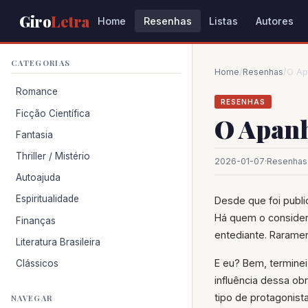
Giro
Letra
Home
Resenhas
Listas
Autores
CATEGORIAS
Home
/
Resenhas
/
O Ap
Romance
RESENHAS
Ficção Científica
O Apanh
Fantasia
Thriller / Mistério
2026-01-07
·
Resenhas
Autoajuda
Espiritualidade
Desde que foi publi
Há quem o consider
Finanças
entediante. Rarame
Literatura Brasileira
E eu? Bem, terminei 
Clássicos
influência dessa ob
tipo de protagonist
NAVEGAR