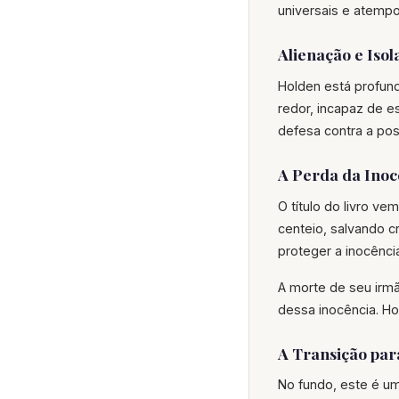
universais e atempo
Alienação e Iso
Holden está profun
redor, incapaz de e
defesa contra a pos
A Perda da Inoc
O título do livro 
centeio, salvando 
proteger a inocênci
A morte de seu irmã
dessa inocência. Ho
A Transição para
No fundo, este é um