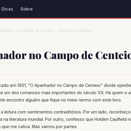
Dicas
Sobre
anhador no Campo de Centeio - Resenha Completa
ador no Campo de Centeio
cado em 1951, "O Apanhador no Campo de Centeio" divide opiniões
e um dos romances mais importantes do século XX. Há quem o a
nte encontro alguém que fique no meio-termo com este livro.
a leitura com sentimentos contraditórios. Por um lado, reconheço 
ra na literatura mundial. Por outro, confesso que Holden Caulfield
a que me cativa. Mas vamos por partes.