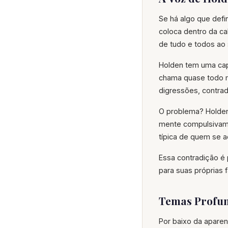
Se há algo que defi
coloca dentro da ca
de tudo e todos ao 
Holden tem uma capa
chama quase todo mu
digressões, contra
O problema? Holden
mente compulsivame
típica de quem se a
Essa contradição é 
para suas próprias f
Temas Profun
Por baixo da apare