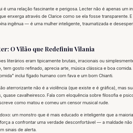
qui é uma relação fascinante e perigosa. Lecter não é apenas um i
que enxerga através de Clarice como se ela fosse transparente. E 
oína ingênua — é uma mulher inteligente, traumatizada e desesp
er: O Vilão que Redefiniu Vilania
ões literários eram tipicamente brutais, irracionais ou simplesmen
lto, tem gosto refinado, aprecia arte, música clássica e boa comid
omida" inclui fígado humano com fava e um bom Chianti.
ão aterrorizante não é a violência (que existe e é gráfica), mas sua
s, quase cavalheiresco. Fala com eloquência sobre filosofia e psic
screve como matou e comeu um censor musical rude.
adoxo: um monstro que é mais educado e inteligente que a maior
s força a confrontar uma verdade desconfortável — a maldade não
 sinais de alerta.