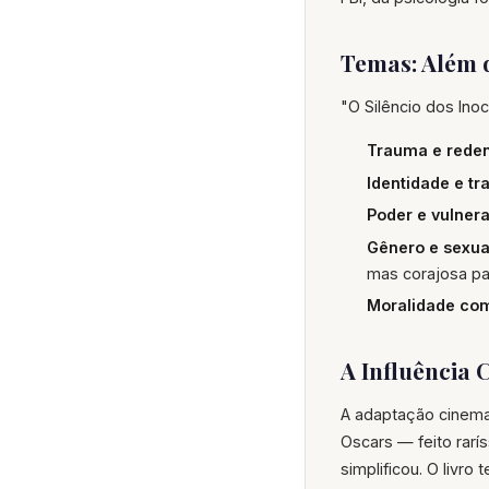
Temas: Além 
"O Silêncio dos Inoc
Trauma e rede
Identidade e t
Poder e vulnera
Gênero e sexua
mas corajosa pa
Moralidade com
A Influência 
A adaptação cinemat
Oscars — feito rarís
simplificou. O livr