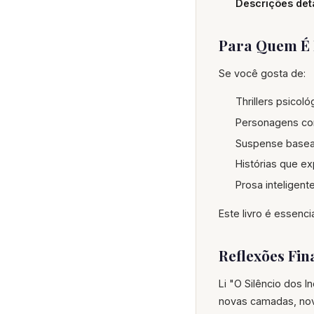
Descrições det
Para Quem É 
Se você gosta de:
Thrillers psicol
Personagens co
Suspense basea
Histórias que 
Prosa inteligent
Este livro é essenc
Reflexões Fin
Li "O Silêncio dos I
novas camadas, nova