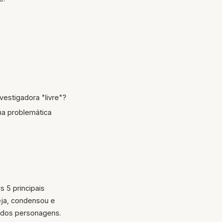
estigadora "livre"?
ma problemática
 5 principais
seja, condensou e
a dos personagens.