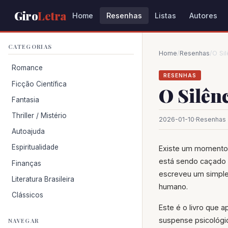
Giro
Letra
Home
Resenhas
Listas
Autores
CATEGORIAS
Home
/
Resenhas
/
O Si
Romance
RESENHAS
Ficção Científica
O Silên
Fantasia
Thriller / Mistério
2026-01-10
·
Resenhas
Autoajuda
Espiritualidade
Existe um momento 
está sendo caçado p
Finanças
escreveu um simples
Literatura Brasileira
humano.
Clássicos
Este é o livro que
suspense psicológi
NAVEGAR