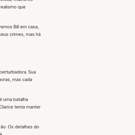
 realismo que
vemos Bill em casa,
 seus crimes, mas há
perturbadora. Sua
lavras, mas cada
 é uma batalha
Clarice tenta manter
ção. Os detalhes do
é.