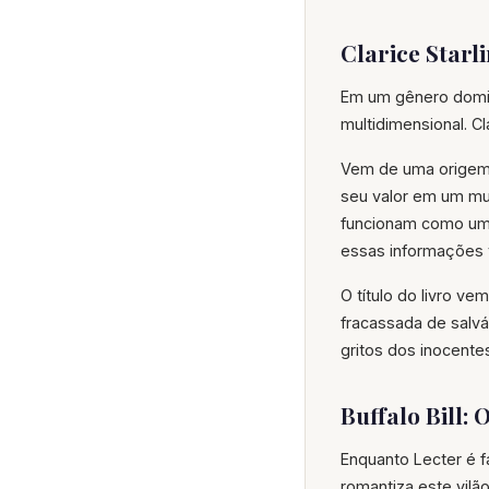
Clarice Starl
Em um gênero domin
multidimensional. C
Vem de uma origem h
seu valor em um mu
funcionam como uma
essas informações t
O título do livro v
fracassada de salvá-
gritos dos inocent
Buffalo Bill
Enquanto Lecter é f
romantiza este vilão