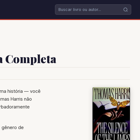
ha Completa
ma história — você
omas Harris não
turbadoramente
o gênero de