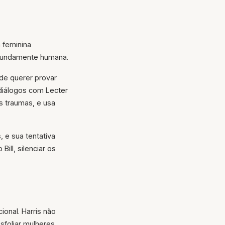
 feminina
rofundamente humana.
 de querer provar
diálogos com Lecter
s traumas, e usa
, e sua tentativa
ill, silenciar os
ional. Harris não
esfoliar mulheres