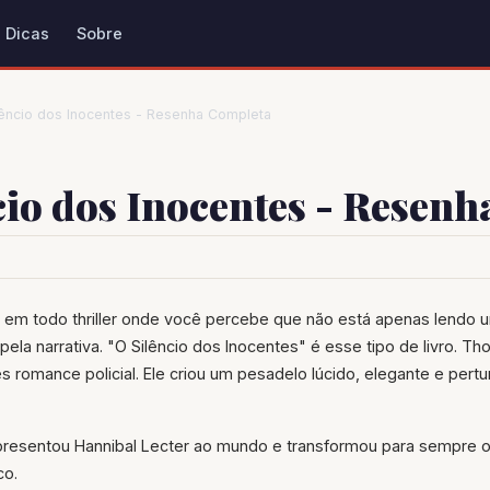
Dicas
Sobre
lêncio dos Inocentes - Resenha Completa
cio dos Inocentes - Resen
em todo thriller onde você percebe que não está apenas lendo u
ela narrativa. "O Silêncio dos Inocentes" é esse tipo de livro. Th
 romance policial. Ele criou um pesadelo lúcido, elegante e per
 apresentou Hannibal Lecter ao mundo e transformou para sempre 
co.