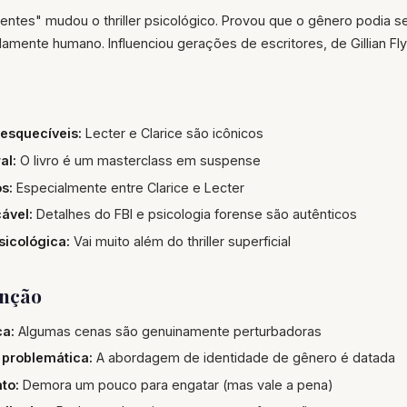
entes" mudou o thriller psicológico. Provou que o gênero podia ser 
mente humano. Influenciou gerações de escritores, de Gillian Fly
esquecíveis:
Lecter e Clarice são icônicos
al:
O livro é um masterclass em suspense
s:
Especialmente entre Clarice e Lecter
ável:
Detalhes do FBI e psicologia forense são autênticos
sicológica:
Vai muito além do thriller superficial
enção
ca:
Algumas cenas são genuinamente perturbadoras
problemática:
A abordagem de identidade de gênero é datada
nto:
Demora um pouco para engatar (mas vale a pena)