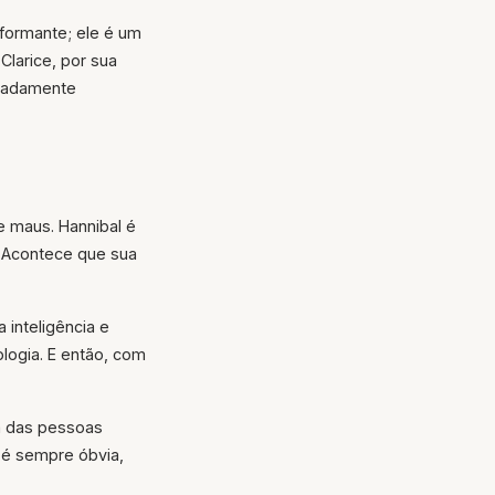
nformante; ele é um
Clarice, por sua
eradamente
te maus. Hannibal é
a. Acontece que sua
 inteligência e
ologia. E então, com
ia das pessoas
 é sempre óbvia,