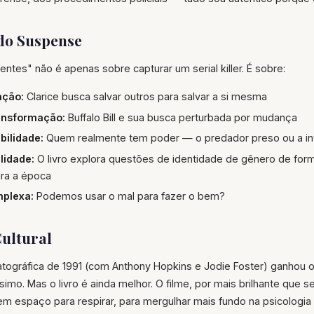
do Suspense
entes" não é apenas sobre capturar um serial killer. É sobre:
nção:
Clarice busca salvar outros para salvar a si mesma
ransformação:
Buffalo Bill e sua busca perturbada por mudança
bilidade:
Quem realmente tem poder — o predador preso ou a inv
lidade:
O livro explora questões de identidade de gênero de for
ra a época
plexa:
Podemos usar o mal para fazer o bem?
Cultural
ográfica de 1991 (com Anthony Hopkins e Jodie Foster) ganhou os
simo. Mas o livro é ainda melhor. O filme, por mais brilhante que 
o tem espaço para respirar, para mergulhar mais fundo na psicologi