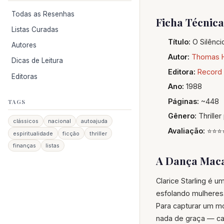
Todas as Resenhas
Ficha Técnica
Listas Curadas
Título:
O Silênci
Autores
Autor:
Thomas H
Dicas de Leitura
Editora:
Record
Editoras
Ano:
1988
Páginas:
~448
TAGS
Gênero:
Thriller
clássicos
nacional
autoajuda
Avaliação:
⭐⭐⭐
espiritualidade
ficção
thriller
finanças
listas
A Dança Maca
Clarice Starling é u
esfolando mulheres.
Para capturar um mo
nada de graça — ca