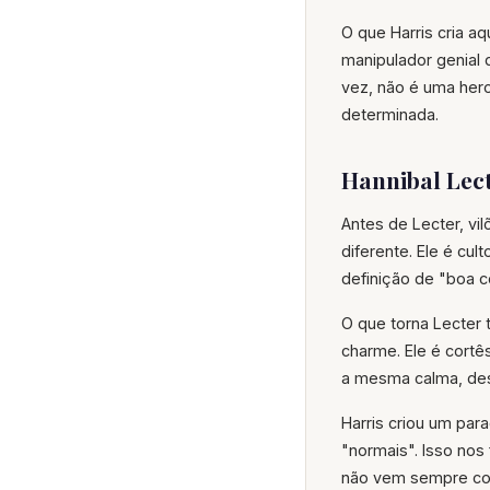
O que Harris cria a
manipulador genial 
vez, não é uma her
determinada.
Hannibal Lect
Antes de Lecter, vil
diferente. Ele é cu
definição de "boa c
O que torna Lecter t
charme. Ele é cortê
a mesma calma, de
Harris criou um par
"normais". Isso no
não vem sempre com