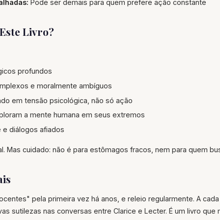
alhadas:
Pode ser demais para quem prefere ação constante
Este Livro?
ógicos profundos
mplexos e moralmente ambíguos
do em tensão psicológica, não só ação
exploram a mente humana em seus extremos
e e diálogos afiados
ial. Mas cuidado: não é para estômagos fracos, nem para quem busc
ais
nocentes" pela primeira vez há anos, e releio regularmente. A cada
s sutilezas nas conversas entre Clarice e Lecter. É um livro que