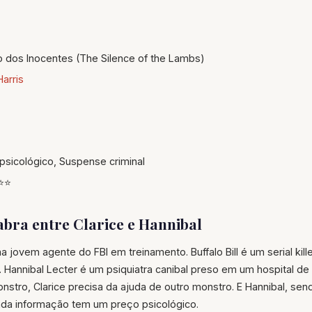
o dos Inocentes (The Silence of the Lambs)
arris
 psicológico, Suspense criminal
⭐⭐
bra entre Clarice e Hannibal
ma jovem agente do FBI em treinamento. Buffalo Bill é um serial kill
 Hannibal Lecter é um psiquiatra canibal preso em um hospital d
nstro, Clarice precisa da ajuda de outro monstro. E Hannibal, se
da informação tem um preço psicológico.