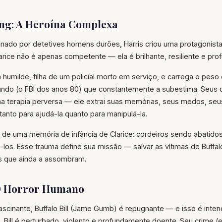
ing: A Heroína Complexa
ado por detetives homens durões, Harris criou uma protagonista
larice não é apenas competente — ela é brilhante, resiliente e p
umilde, filha de um policial morto em serviço, e carrega o peso
ndo (o FBI dos anos 80) que constantemente a subestima. Seus 
 terapia perversa — ele extrai suas memórias, seus medos, seu
anto para ajudá-la quanto para manipulá-la.
em de uma memória de infância de Clarice: cordeiros sendo abatidos
los. Esse trauma define sua missão — salvar as vítimas de Buffalo B
es que ainda a assombram.
: O Horror Humano
ascinante, Buffalo Bill (Jame Gumb) é repugnante — e isso é intenc
. Bill é perturbado, violento e profundamente doente. Seu crime (