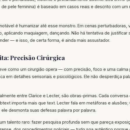
e" de pele feminina) é baseado em casos reais e descrito com um
 notável é humanizar até esse monstro. Em cenas perturbadoras, 
, aplicando maquiagem, dançando. Não há tentativa de justificar
der — e isso, de certa forma, é ainda mais assustador.
rita: Precisão Cirúrgica
eve como um cirurgião opera — com precisão, foco e uma calma 
ica em detalhes sensoriais e psicológicos. Ele não desperdiça pa
almente entre Clarice e Lecter, são obras-primas. Cada conversa
btext importa mais que text. Lecter fala em metáforas e alusões; 
 ele desmonta suas defesas palavra por palavra.
um talento raro: fazer pesquisa profunda sem que pareça exposi
forense, dos procedimentos policiais — tudo soa autêntico porque 