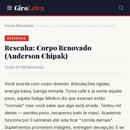
Giro
Letra
Home
/
Resenhas
/
Resenha: Corpo Renovado (Anderson Chipak)
RESENHAS
Resenha: Corpo Renovado
(Anderson Chipak)
2026-01-06
·
Resenhas
Você acorda com corpo doendo. Articulações rígidas,
energia baixa, barriga inchada. Toma café e já sente aquele
peso, aquela fadiga. Médico diz que exames estão
"normais" mas você sabe que algo está errado. Tentou mil
dietas — perdeu peso, recuperou tudo (e mais). Academia
funciona por 3 semanas até vida ficar "corrida demais".
Suplementos prometem milagres, entregam decepção. E se