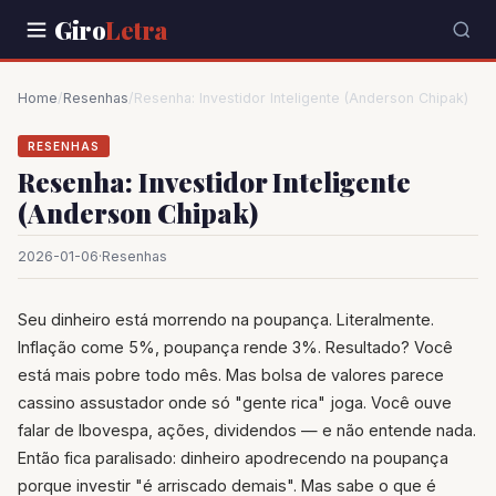
Giro
Letra
Home
/
Resenhas
/
Resenha: Investidor Inteligente (Anderson Chipak)
RESENHAS
Resenha: Investidor Inteligente
(Anderson Chipak)
2026-01-06
·
Resenhas
Seu dinheiro está morrendo na poupança. Literalmente.
Inflação come 5%, poupança rende 3%. Resultado? Você
está mais pobre todo mês. Mas bolsa de valores parece
cassino assustador onde só "gente rica" joga. Você ouve
falar de Ibovespa, ações, dividendos — e não entende nada.
Então fica paralisado: dinheiro apodrecendo na poupança
porque investir "é arriscado demais". Mas sabe o que é